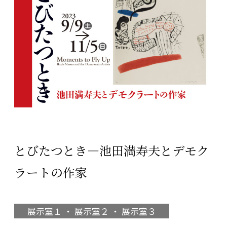
とびたつとき―池田満寿夫とデモク
ラートの作家
展示室１ ・ 展示室２ ・ 展示室３