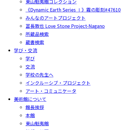
東山魁夷館コレクション
《Dynamic Earth Series Ⅰ》霧の彫刻#47610
みんなのアートプロジェクト
冨長敦也 Love Stone Project-Nagano
所蔵品検索
蔵書検索
学び・交流
学び
交流
学校の先生へ
インクルーシブ・プロジェクト
アート・コミュニケータ
美術館について
館長挨拶
本館
東山魁夷館