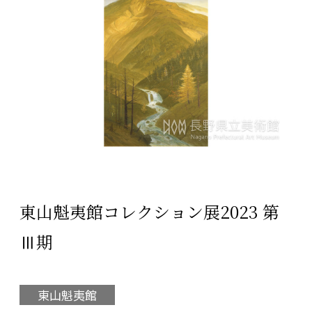
東山魁夷館コレクション展2023 第
Ⅲ期
東山魁夷館