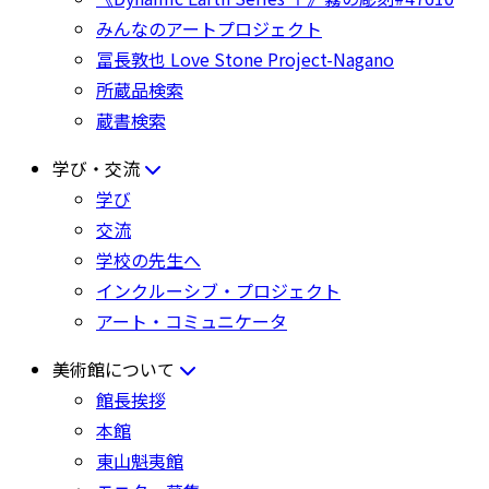
みんなのアートプロジェクト
冨長敦也 Love Stone Project-Nagano
所蔵品検索
蔵書検索
学び・交流
学び
交流
学校の先生へ
インクルーシブ・プロジェクト
アート・コミュニケータ
美術館について
館長挨拶
本館
東山魁夷館