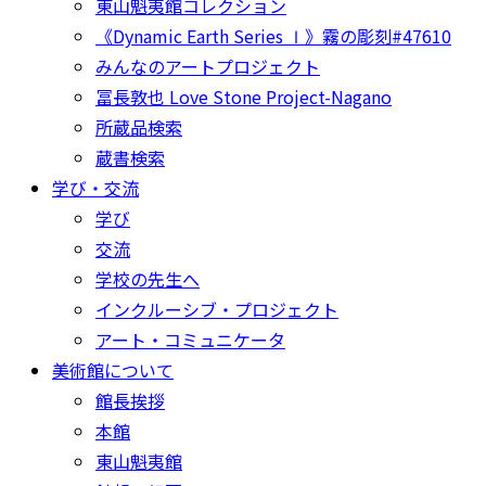
東山魁夷館コレクション
《Dynamic Earth Series Ⅰ》霧の彫刻#47610
みんなのアートプロジェクト
冨長敦也 Love Stone Project-Nagano
所蔵品検索
蔵書検索
学び・交流
学び
交流
学校の先生へ
インクルーシブ・プロジェクト
アート・コミュニケータ
美術館について
館長挨拶
本館
東山魁夷館