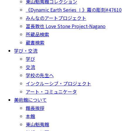
東山魁夷館コレクション
《Dynamic Earth Series Ⅰ》霧の彫刻#47610
みんなのアートプロジェクト
冨長敦也 Love Stone Project-Nagano
所蔵品検索
蔵書検索
学び・交流
学び
交流
学校の先生へ
インクルーシブ・プロジェクト
アート・コミュニケータ
美術館について
館長挨拶
本館
東山魁夷館