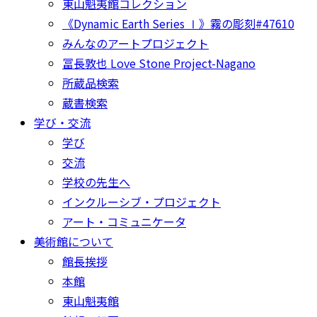
東山魁夷館コレクション
《Dynamic Earth Series Ⅰ》霧の彫刻#47610
みんなのアートプロジェクト
冨長敦也 Love Stone Project-Nagano
所蔵品検索
蔵書検索
学び・交流
学び
交流
学校の先生へ
インクルーシブ・プロジェクト
アート・コミュニケータ
美術館について
館長挨拶
本館
東山魁夷館