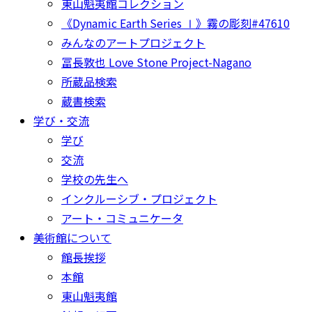
東山魁夷館コレクション
《Dynamic Earth Series Ⅰ》霧の彫刻#47610
みんなのアートプロジェクト
冨長敦也 Love Stone Project-Nagano
所蔵品検索
蔵書検索
学び・交流
学び
交流
学校の先生へ
インクルーシブ・プロジェクト
アート・コミュニケータ
美術館について
館長挨拶
本館
東山魁夷館