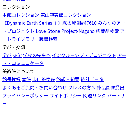
コレクション
本館コレクション
東山魁夷館コレクション
《Dynamic Earth Series Ⅰ》霧の彫刻#47610
みんなのアー
トプロジェクト
Love Stone Project-Nagano
所蔵品検索
ア
ートライブラリー蔵書検索
学び・交流
学び
交流
学校の先生へ
インクルーシブ・プロジェクト
アー
ト・コミュニケータ
美術館について
館長挨拶
本館
東山魁夷館
館報・紀要
統計データ
よくあるご質問・お問い合わせ
プレスの方へ
作品画像貸出
プライバシーポリシー
サイトポリシー
関連リンク
パートナ
ー