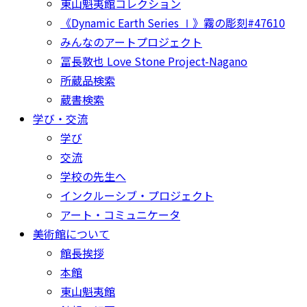
東山魁夷館コレクション
《Dynamic Earth Series Ⅰ》霧の彫刻#47610
みんなのアートプロジェクト
冨長敦也 Love Stone Project-Nagano
所蔵品検索
蔵書検索
学び・交流
学び
交流
学校の先生へ
インクルーシブ・プロジェクト
アート・コミュニケータ
美術館について
館長挨拶
本館
東山魁夷館