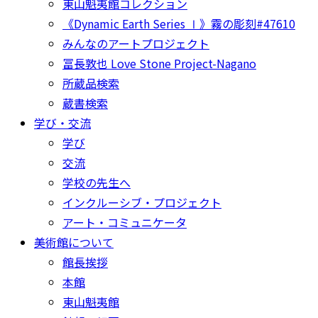
東山魁夷館コレクション
《Dynamic Earth Series Ⅰ》霧の彫刻#47610
みんなのアートプロジェクト
冨長敦也 Love Stone Project-Nagano
所蔵品検索
蔵書検索
学び・交流
学び
交流
学校の先生へ
インクルーシブ・プロジェクト
アート・コミュニケータ
美術館について
館長挨拶
本館
東山魁夷館