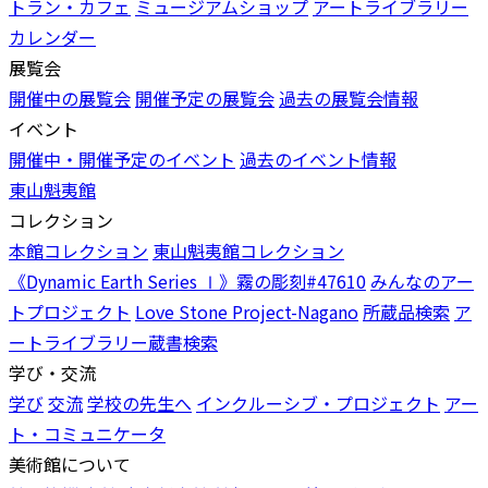
トラン・カフェ
ミュージアムショップ
アートライブラリー
カレンダー
展覧会
開催中の展覧会
開催予定の展覧会
過去の展覧会情報
イベント
開催中・開催予定のイベント
過去のイベント情報
東山魁夷館
コレクション
本館コレクション
東山魁夷館コレクション
《Dynamic Earth Series Ⅰ》霧の彫刻#47610
みんなのアー
トプロジェクト
Love Stone Project-Nagano
所蔵品検索
ア
ートライブラリー蔵書検索
学び・交流
学び
交流
学校の先生へ
インクルーシブ・プロジェクト
アー
ト・コミュニケータ
美術館について