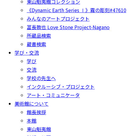
東山魁夷館コレクション
《Dynamic Earth Series Ⅰ》霧の彫刻#47610
みんなのアートプロジェクト
冨長敦也 Love Stone Project-Nagano
所蔵品検索
蔵書検索
学び・交流
学び
交流
学校の先生へ
インクルーシブ・プロジェクト
アート・コミュニケータ
美術館について
館長挨拶
本館
東山魁夷館