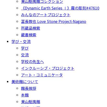
東山魁夷館コレクション
《Dynamic Earth Series Ⅰ》霧の彫刻#47610
みんなのアートプロジェクト
冨長敦也 Love Stone Project-Nagano
所蔵品検索
蔵書検索
学び・交流
学び
交流
学校の先生へ
インクルーシブ・プロジェクト
アート・コミュニケータ
美術館について
館長挨拶
本館
東山魁夷館