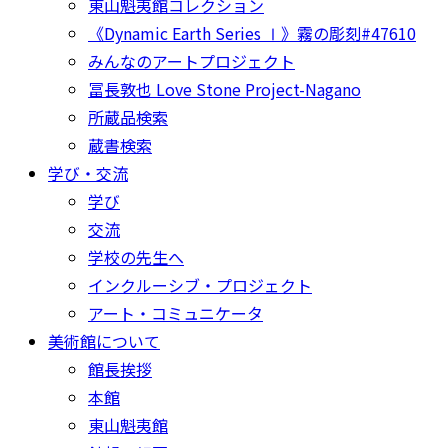
東山魁夷館コレクション
《Dynamic Earth Series Ⅰ》霧の彫刻#47610
みんなのアートプロジェクト
冨長敦也 Love Stone Project-Nagano
所蔵品検索
蔵書検索
学び・交流
学び
交流
学校の先生へ
インクルーシブ・プロジェクト
アート・コミュニケータ
美術館について
館長挨拶
本館
東山魁夷館