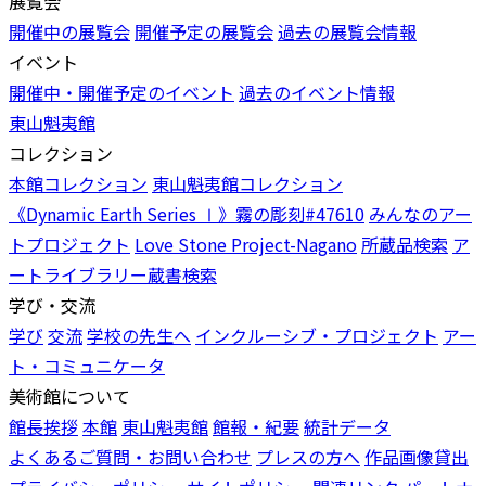
展覧会
開催中の展覧会
開催予定の展覧会
過去の展覧会情報
イベント
開催中・開催予定のイベント
過去のイベント情報
東山魁夷館
コレクション
本館コレクション
東山魁夷館コレクション
《Dynamic Earth Series Ⅰ》霧の彫刻#47610
みんなのアー
トプロジェクト
Love Stone Project-Nagano
所蔵品検索
ア
ートライブラリー蔵書検索
学び・交流
学び
交流
学校の先生へ
インクルーシブ・プロジェクト
アー
ト・コミュニケータ
美術館について
館長挨拶
本館
東山魁夷館
館報・紀要
統計データ
よくあるご質問・お問い合わせ
プレスの方へ
作品画像貸出