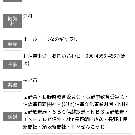
無料
観覧
料
ホール ・ しなのギャラリー
会場
北信美術会 お問い合わせ：090-4593-4537(馬
場)
主催
長野市
共催
長野県・長野県教育委員会・長野市教育委員会・
信濃毎日新聞社・(公財)信毎文化事業財団・NHK
長野放送局・ＳＢＣ信越放送・ＮＢＳ長野放送・
後援
ＴＳＢテレビ信州・abn長野朝日放送・長野市民
新聞社・須坂新聞社・ＦＭぜんこうじ