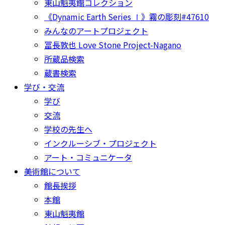
東山魁夷館コレクション
《Dynamic Earth Series Ⅰ》霧の彫刻#47610
みんなのアートプロジェクト
冨長敦也 Love Stone Project-Nagano
所蔵品検索
蔵書検索
学び・交流
学び
交流
学校の先生へ
インクルーシブ・プロジェクト
アート・コミュニケータ
美術館について
館長挨拶
本館
東山魁夷館