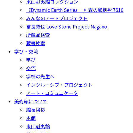
東山魁夷館コレクション
《Dynamic Earth Series Ⅰ》霧の彫刻#47610
みんなのアートプロジェクト
冨長敦也 Love Stone Project-Nagano
所蔵品検索
蔵書検索
学び・交流
学び
交流
学校の先生へ
インクルーシブ・プロジェクト
アート・コミュニケータ
美術館について
館長挨拶
本館
東山魁夷館