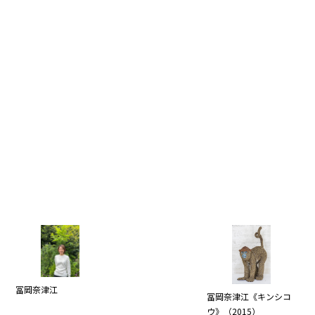
冨岡奈津江
冨岡奈津江《キンシコ
ウ》（2015）