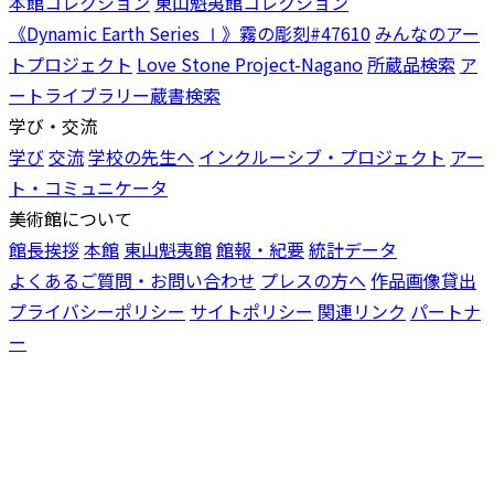
本館コレクション
東山魁夷館コレクション
《Dynamic Earth Series Ⅰ》霧の彫刻#47610
みんなのアー
トプロジェクト
Love Stone Project-Nagano
所蔵品検索
ア
ートライブラリー蔵書検索
学び・交流
学び
交流
学校の先生へ
インクルーシブ・プロジェクト
アー
ト・コミュニケータ
美術館について
館長挨拶
本館
東山魁夷館
館報・紀要
統計データ
よくあるご質問・お問い合わせ
プレスの方へ
作品画像貸出
プライバシーポリシー
サイトポリシー
関連リンク
パートナ
ー