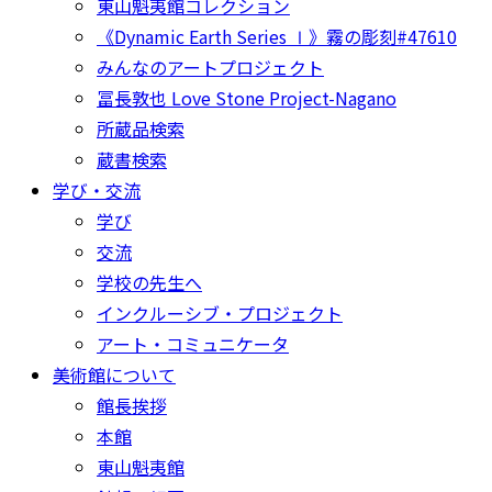
東山魁夷館コレクション
《Dynamic Earth Series Ⅰ》霧の彫刻#47610
みんなのアートプロジェクト
冨長敦也 Love Stone Project-Nagano
所蔵品検索
蔵書検索
学び・交流
学び
交流
学校の先生へ
インクルーシブ・プロジェクト
アート・コミュニケータ
美術館について
館長挨拶
本館
東山魁夷館