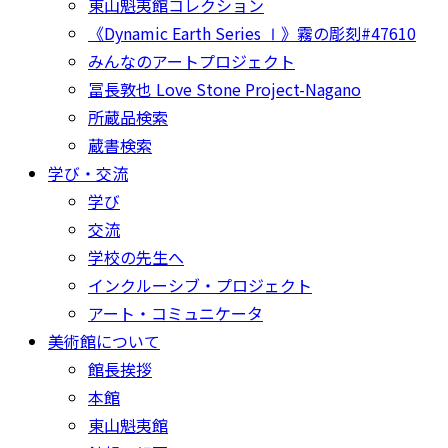
東山魁夷館コレクション
《Dynamic Earth Series Ⅰ》霧の彫刻#47610
みんなのアートプロジェクト
冨長敦也 Love Stone Project-Nagano
所蔵品検索
蔵書検索
学び・交流
学び
交流
学校の先生へ
インクルーシブ・プロジェクト
アート・コミュニケータ
美術館について
館長挨拶
本館
東山魁夷館