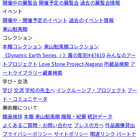
開催中の展覧会
開催予定の展覧会
過去の展覧会情報
イベント
開催中・開催予定のイベント
過去のイベント情報
東山魁夷館
コレクション
本館コレクション
東山魁夷館コレクション
《Dynamic Earth Series Ⅰ》霧の彫刻#47610
みんなのアー
トプロジェクト
Love Stone Project-Nagano
所蔵品検索
ア
ートライブラリー蔵書検索
学び・交流
学び
交流
学校の先生へ
インクルーシブ・プロジェクト
アー
ト・コミュニケータ
美術館について
館長挨拶
本館
東山魁夷館
館報・紀要
統計データ
よくあるご質問・お問い合わせ
プレスの方へ
作品画像貸出
プライバシーポリシー
サイトポリシー
関連リンク
パートナ