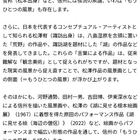
雪邦（松本出身）など、信州には傍流の系譜、いわば「もう
ひとつの風景」も存在します。
さらに、日本を代表するコンセプチュアル・アーティストと
して知られる松澤宥（諏訪出身）は、八島湿原を念頭に置い
た「荒野」の作品や、諏訪湖を題材にした「湖」の作品など
を発表してきました。これらの「言葉による作品」は、従来
難解な「観念美術」として捉えられがちですが、題材となっ
た現実の風景から捉え直すことで、松澤作品の風景画として
の側面（＝もうひとつの風景）が浮かび上がります。
そのほかにも、河野通勢、田村一男、吉田博、伊東深水など
による信州を描いた風景画や、松澤の《湖に見せる根本絵画
展》（1967）に着想を得た原田のパフォーマンス作品《湖
に見せる絵（海辺の僧侶）》（2022）など、絵画からパフ
ォーマンスまで幅広い形態の作品を通して、信州の「もうひ