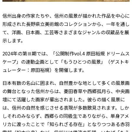
信州出身の作家たちや、信州の風景が描かれた作品を中心に
形成された長野県立美術館のコレクションから、一年を通し
て、洋画、日本画、工芸等さまざまなジャンルの収蔵品を展
示します。
2024年の第Ⅲ期では、「公開制作vol.4 原田裕規 ドリームス
ケープ」の連動企画として「もうひとつの風景」（ゲストキ
ュレーター：原田裕規）を開催します。
日本有数の名山に囲まれ、自然豊かな地として多くの風景画
の舞台となった信州からは、菱田春草や西郷孤月ら、中央画
壇にて活躍した画家が輩出されました。彼らの描く風景に
は、信州の自然を感じさせる表現が多数散見されます。しか
しそれのみならず、西郷らの同級生でありながら、単身アメ
リカに渡ったことで「知られざる存在」となりつつある赤羽