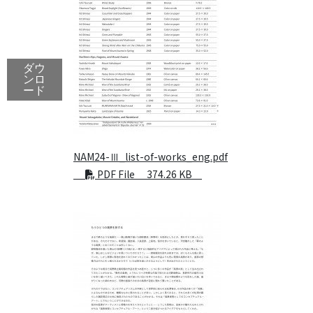
ダウ
ンロ
ード
NAM24-Ⅲ_list-of-works_eng.pdf
PDF File 374.26 KB