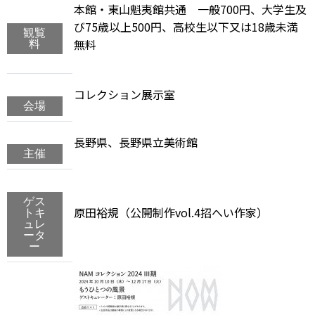
本館・東山魁夷館共通 一般700円、大学生及
び75歳以上500円、高校生以下又は18歳未満
観覧
無料
料
コレクション展示室
会場
長野県、長野県立美術館
主催
ゲス
原田裕規（公開制作vol.4招へい作家）
トキ
ュレ
ータ
ー