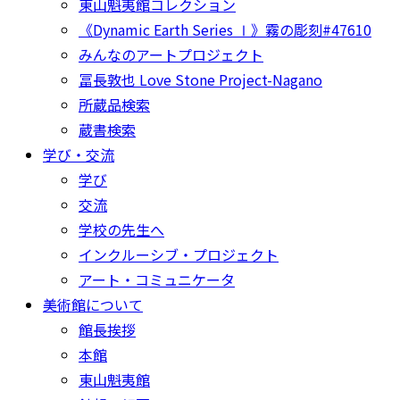
東山魁夷館コレクション
《Dynamic Earth Series Ⅰ》霧の彫刻#47610
みんなのアートプロジェクト
冨長敦也 Love Stone Project-Nagano
所蔵品検索
蔵書検索
学び・交流
学び
交流
学校の先生へ
インクルーシブ・プロジェクト
アート・コミュニケータ
美術館について
館長挨拶
本館
東山魁夷館