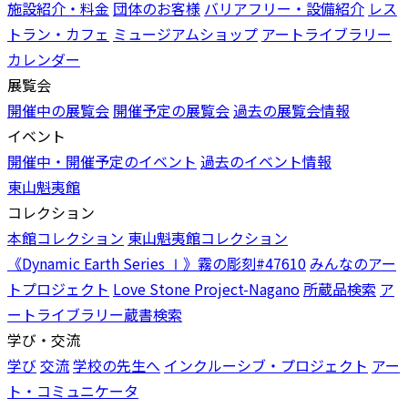
施設紹介・料金
団体のお客様
バリアフリー・設備紹介
レス
トラン・カフェ
ミュージアムショップ
アートライブラリー
カレンダー
展覧会
開催中の展覧会
開催予定の展覧会
過去の展覧会情報
イベント
開催中・開催予定のイベント
過去のイベント情報
東山魁夷館
コレクション
本館コレクション
東山魁夷館コレクション
《Dynamic Earth Series Ⅰ》霧の彫刻#47610
みんなのアー
トプロジェクト
Love Stone Project-Nagano
所蔵品検索
ア
ートライブラリー蔵書検索
学び・交流
学び
交流
学校の先生へ
インクルーシブ・プロジェクト
アー
ト・コミュニケータ