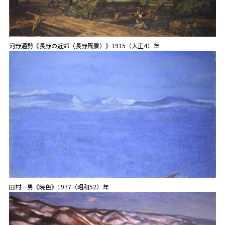
河野通勢《長野の近郊（長野風景）》1915（大正4）年
田村一男《暁色》1977（昭和52）年