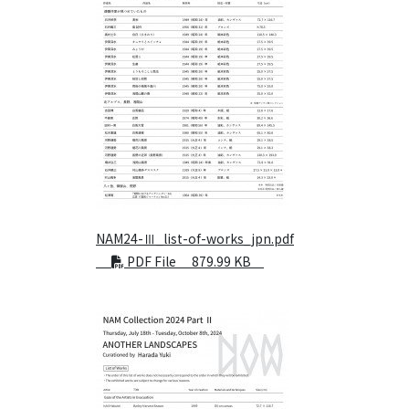
NAM24-Ⅲ_list-of-works_jpn.pdf
PDF File 879.99 KB